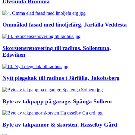
Ulvsunda Bromma
Ommålad fasad med linoljefärg, Järfälla Veddesta
Skorstensrenovering till radhus. Sollentuna,
Edsviken
Nytt plegeltak till radhus i Järfälla, Jakobsberg
Byte av takpapp på garage. Spånga Solhem
Byte av takpannor & skorsten. Hässelby Gård