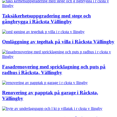
Taksäkerhetsuppgradering med stege och
gångbrygga i Råcksta Vällingby
Omläggning av tegeltak på villa i Råcksta Vällingby
Fasadrenovering med spricklagning och puts på
radhus i Råcksta, Vällingby
Renovering av papptak på garage i Råcksta,
Vällingby