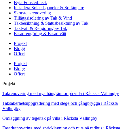
Byta Fönsterbleck
Installera Solcellspaneler & Solfångare
Skorstensrenovering
Tilläggsisolering av Tak & Vind
Takbesiktning & Statusbesiktning av Tak
Taktvätt & Rengöring av Tak
Fasadrengöring & Fasadtvätt
Projekt
Blogg
Offert
Projekt
Blogg
Offert
Projekt
Takrenovering med nya hängrännor på villa i Råcksta Vällingby
Taksäkerhetsuppgradering med stege och gångbrygga i Råcksta
Vällingby
Omläggning av tegeltak på villa i Råcksta Vällingby
Fasadrenovering med spricklagning och puts på radhus i Råcksta,