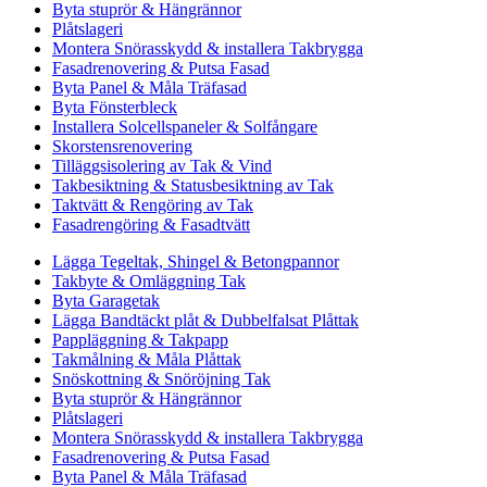
Byta stuprör & Hängrännor
Plåtslageri
Montera Snörasskydd & installera Takbrygga
Fasadrenovering & Putsa Fasad
Byta Panel & Måla Träfasad
Byta Fönsterbleck
Installera Solcellspaneler & Solfångare
Skorstensrenovering
Tilläggsisolering av Tak & Vind
Takbesiktning & Statusbesiktning av Tak
Taktvätt & Rengöring av Tak
Fasadrengöring & Fasadtvätt
Lägga Tegeltak, Shingel & Betongpannor
Takbyte & Omläggning Tak
Byta Garagetak
Lägga Bandtäckt plåt & Dubbelfalsat Plåttak
Pappläggning & Takpapp
Takmålning & Måla Plåttak
Snöskottning & Snöröjning Tak
Byta stuprör & Hängrännor
Plåtslageri
Montera Snörasskydd & installera Takbrygga
Fasadrenovering & Putsa Fasad
Byta Panel & Måla Träfasad