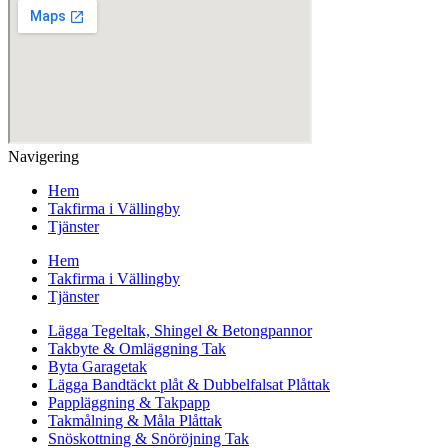
Navigering
Hem
Takfirma i Vällingby
Tjänster
Hem
Takfirma i Vällingby
Tjänster
Lägga Tegeltak, Shingel & Betongpannor
Takbyte & Omläggning Tak
Byta Garagetak
Lägga Bandtäckt plåt & Dubbelfalsat Plåttak
Pappläggning & Takpapp
Takmålning & Måla Plåttak
Snöskottning & Snöröjning Tak