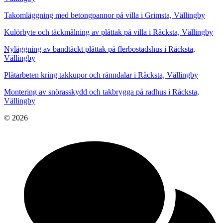
Takomläggning med betongpannor på villa i Grimsta, Vällingby
Kulörbyte och täckmålning av plåttak på villa i Råcksta, Vällingby
Nyläggning av bandtäckt plåttak på flerbostadshus i Råcksta,
Vällingby
Plåtarbeten kring takkupor och ränndalar i Råcksta, Vällingby
Montering av snörasskydd och takbrygga på radhus i Råcksta,
Vällingby
© 2026