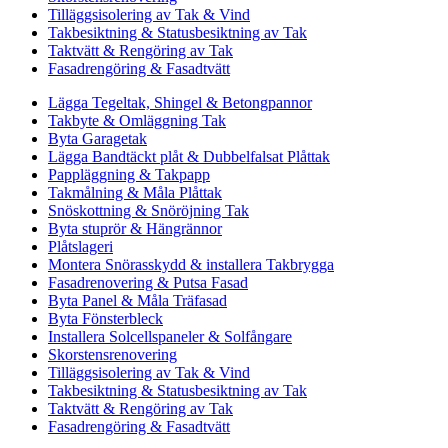
Tilläggsisolering av Tak & Vind
Takbesiktning & Statusbesiktning av Tak
Taktvätt & Rengöring av Tak
Fasadrengöring & Fasadtvätt
Lägga Tegeltak, Shingel & Betongpannor
Takbyte & Omläggning Tak
Byta Garagetak
Lägga Bandtäckt plåt & Dubbelfalsat Plåttak
Pappläggning & Takpapp
Takmålning & Måla Plåttak
Snöskottning & Snöröjning Tak
Byta stuprör & Hängrännor
Plåtslageri
Montera Snörasskydd & installera Takbrygga
Fasadrenovering & Putsa Fasad
Byta Panel & Måla Träfasad
Byta Fönsterbleck
Installera Solcellspaneler & Solfångare
Skorstensrenovering
Tilläggsisolering av Tak & Vind
Takbesiktning & Statusbesiktning av Tak
Taktvätt & Rengöring av Tak
Fasadrengöring & Fasadtvätt