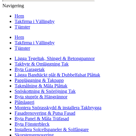
Navigering
Hem
Takfirma i Vällingby
Tjänster
Hem
Takfirma i Vällingby
Tjänster
Lägga Tegeltak, Shingel & Betongpannor
Takbyte & Omläggning Tak
Byta Garagetak
Lägga Bandtäckt plåt & Dubbelfalsat Plåttak
Pappläggning & Takpapp
Takmålning & Måla Plåttak
Snöskottning & Snöröjning Tak
Byta stuprör & Hängrännor
Plåtslageri
Montera Snörasskydd & installera Takbrygga
Fasadrenovering & Putsa Fasad
Byta Panel & Måla Träfasad
Byta Fönsterbleck
Installera Solcellspaneler & Solfångare
Skorstensrenovering