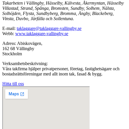
Takarbeten i Vällingby, Hässelby, Kälvesta, Åkermyntan, Hässelby
Villastad, Strand, Spånga, Bromsten, Sundby, Solhem, Nälsta,
Solhöjden, Flysta, Sundbyberg, Bromma, Ängby, Blackeberg,
Vinsta, Duvbo, Järfälla och Sollentuna.
E-mail:
taklaggare@taklaggare-vallingby.se
Webb:
www.taklaggare-vallingby.se
Adress: Abiskovägen,
162 68 Vällingby
Stockholm
Verksamhetsbeskrivning:
Våra takfirma hjälper privatpersoner, företag, fastighetsägare och
bostadsrättsföreningar med allt inom tak, fasad & bygg.
Hitta till oss