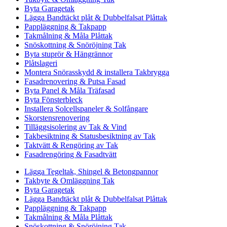
Byta Garagetak
Lägga Bandtäckt plåt & Dubbelfalsat Plåttak
Pappläggning & Takpapp
Takmålning & Måla Plåttak
Snöskottning & Snöröjning Tak
Byta stuprör & Hängrännor
Plåtslageri
Montera Snörasskydd & installera Takbrygga
Fasadrenovering & Putsa Fasad
Byta Panel & Måla Träfasad
Byta Fönsterbleck
Installera Solcellspaneler & Solfångare
Skorstensrenovering
Tilläggsisolering av Tak & Vind
Takbesiktning & Statusbesiktning av Tak
Taktvätt & Rengöring av Tak
Fasadrengöring & Fasadtvätt
Lägga Tegeltak, Shingel & Betongpannor
Takbyte & Omläggning Tak
Byta Garagetak
Lägga Bandtäckt plåt & Dubbelfalsat Plåttak
Pappläggning & Takpapp
Takmålning & Måla Plåttak
Snöskottning & Snöröjning Tak