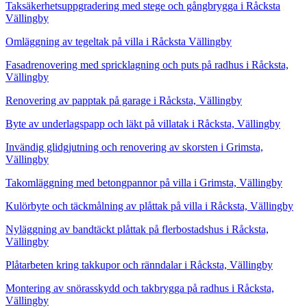
Taksäkerhetsuppgradering med stege och gångbrygga i Råcksta
Vällingby
Omläggning av tegeltak på villa i Råcksta Vällingby
Fasadrenovering med spricklagning och puts på radhus i Råcksta,
Vällingby
Renovering av papptak på garage i Råcksta, Vällingby
Byte av underlagspapp och läkt på villatak i Råcksta, Vällingby
Invändig glidgjutning och renovering av skorsten i Grimsta,
Vällingby
Takomläggning med betongpannor på villa i Grimsta, Vällingby
Kulörbyte och täckmålning av plåttak på villa i Råcksta, Vällingby
Nyläggning av bandtäckt plåttak på flerbostadshus i Råcksta,
Vällingby
Plåtarbeten kring takkupor och ränndalar i Råcksta, Vällingby
Montering av snörasskydd och takbrygga på radhus i Råcksta,
Vällingby