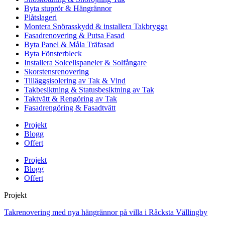
Byta stuprör & Hängrännor
Plåtslageri
Montera Snörasskydd & installera Takbrygga
Fasadrenovering & Putsa Fasad
Byta Panel & Måla Träfasad
Byta Fönsterbleck
Installera Solcellspaneler & Solfångare
Skorstensrenovering
Tilläggsisolering av Tak & Vind
Takbesiktning & Statusbesiktning av Tak
Taktvätt & Rengöring av Tak
Fasadrengöring & Fasadtvätt
Projekt
Blogg
Offert
Projekt
Blogg
Offert
Projekt
Takrenovering med nya hängrännor på villa i Råcksta Vällingby