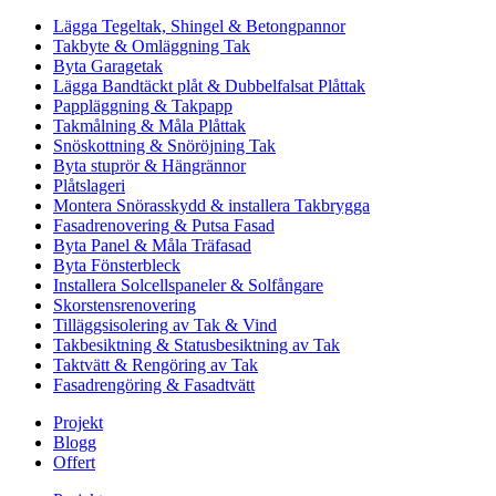
Lägga Tegeltak, Shingel & Betongpannor
Takbyte & Omläggning Tak
Byta Garagetak
Lägga Bandtäckt plåt & Dubbelfalsat Plåttak
Pappläggning & Takpapp
Takmålning & Måla Plåttak
Snöskottning & Snöröjning Tak
Byta stuprör & Hängrännor
Plåtslageri
Montera Snörasskydd & installera Takbrygga
Fasadrenovering & Putsa Fasad
Byta Panel & Måla Träfasad
Byta Fönsterbleck
Installera Solcellspaneler & Solfångare
Skorstensrenovering
Tilläggsisolering av Tak & Vind
Takbesiktning & Statusbesiktning av Tak
Taktvätt & Rengöring av Tak
Fasadrengöring & Fasadtvätt
Projekt
Blogg
Offert