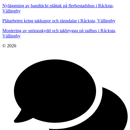
Nyläggning av bandtäckt plåttak på flerbostadshus i Råcksta,
Vällingby
Plåtarbeten kring takkupor och ränndalar i Råcksta, Vällingby
Montering av snörasskydd och takbrygga på radhus i Råcksta,
Vällingby
© 2026