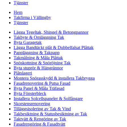
Tjänster
Hem
Takfirma i Vällingby
Tjänster
Lägga Tegeltak, Shingel & Betongpannor
Takbyte & Omläggning Tak
Byta Garagetak
Lägga Bandtäckt plåt & Dubbelfalsat Plåttak
Pappläggning & Takpapp
Takmålning & Måla Plåttak
Snöskottning & Snöröjning Tak
Byta stuprör & Hängrännor
Plåtslageri
Montera Snörasskydd & installera Takbrygga
Fasadrenovering & Putsa Fasad
Byta Panel & Måla Träfasad
Byta Fönsterbleck
Installera Solcellspaneler & Solfångare
Skorstensrenovering
Tilläggsisolering av Tak & Vind
Takbesiktning & Statusbesiktning av Tak
Taktvätt & Rengöring av Tak
Fasadrengöring & Fasadtvätt