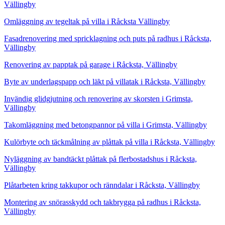
Vällingby
Omläggning av tegeltak på villa i Råcksta Vällingby
Fasadrenovering med spricklagning och puts på radhus i Råcksta,
Vällingby
Renovering av papptak på garage i Råcksta, Vällingby
Byte av underlagspapp och läkt på villatak i Råcksta, Vällingby
Invändig glidgjutning och renovering av skorsten i Grimsta,
Vällingby
Takomläggning med betongpannor på villa i Grimsta, Vällingby
Kulörbyte och täckmålning av plåttak på villa i Råcksta, Vällingby
Nyläggning av bandtäckt plåttak på flerbostadshus i Råcksta,
Vällingby
Plåtarbeten kring takkupor och ränndalar i Råcksta, Vällingby
Montering av snörasskydd och takbrygga på radhus i Råcksta,
Vällingby