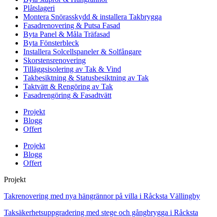
Plåtslageri
Montera Snörasskydd & installera Takbrygga
Fasadrenovering & Putsa Fasad
Byta Panel & Måla Träfasad
Byta Fönsterbleck
Installera Solcellspaneler & Solfångare
Skorstensrenovering
Tilläggsisolering av Tak & Vind
Takbesiktning & Statusbesiktning av Tak
Taktvätt & Rengöring av Tak
Fasadrengöring & Fasadtvätt
Projekt
Blogg
Offert
Projekt
Blogg
Offert
Projekt
Takrenovering med nya hängrännor på villa i Råcksta Vällingby
Taksäkerhetsuppgradering med stege och gångbrygga i Råcksta