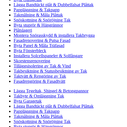
Lägga Bandtäckt plåt & Dubbelfalsat Plåttak
Pappläggning & Takpapp
Takmålning & Måla Plåttak
Snöskottning & Snöröjning Tak
Byta stuprör & Hängrännor
Plåtslageri
Montera Snörasskydd & installera Takbrygga
Fasadrenovering & Putsa Fasad
Byta Panel & Måla Träfasad
Byta Fönsterbleck
Installera Solcellspaneler & Solfångare
Skorstensrenovering
Tilläggsisolering av Tak & Vind
Takbesiktning & Statusbesiktning av Tak
Taktvätt & Rengöring av Tak
Fasadrengöring & Fasadtvätt
Lägga Tegeltak, Shingel & Betongpannor
Takbyte & Omläggning Tak
Byta Garagetak
Lägga Bandtäckt plåt & Dubbelfalsat Plåttak
Pappläggning & Takpapp
Takmålning & Måla Plåttak
Snöskottning & Snöröjning Tak
Byta stuprör & Hängrännor