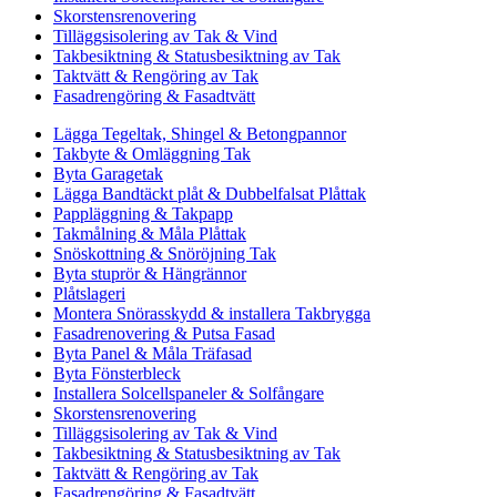
Skorstensrenovering
Tilläggsisolering av Tak & Vind
Takbesiktning & Statusbesiktning av Tak
Taktvätt & Rengöring av Tak
Fasadrengöring & Fasadtvätt
Lägga Tegeltak, Shingel & Betongpannor
Takbyte & Omläggning Tak
Byta Garagetak
Lägga Bandtäckt plåt & Dubbelfalsat Plåttak
Pappläggning & Takpapp
Takmålning & Måla Plåttak
Snöskottning & Snöröjning Tak
Byta stuprör & Hängrännor
Plåtslageri
Montera Snörasskydd & installera Takbrygga
Fasadrenovering & Putsa Fasad
Byta Panel & Måla Träfasad
Byta Fönsterbleck
Installera Solcellspaneler & Solfångare
Skorstensrenovering
Tilläggsisolering av Tak & Vind
Takbesiktning & Statusbesiktning av Tak
Taktvätt & Rengöring av Tak
Fasadrengöring & Fasadtvätt