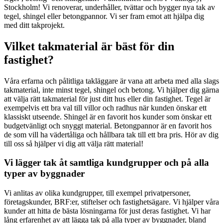
Stockholm! Vi renoverar, underhåller, tvättar och bygger nya tak av
tegel, shingel eller betongpannor. Vi ser fram emot att hjälpa dig
med ditt takprojekt.
Vilket takmaterial är bäst för din
fastighet?
Våra erfarna och pålitliga takläggare är vana att arbeta med alla slags
takmaterial, inte minst tegel, shingel och betong. Vi hjälper dig gärna
att välja rätt takmaterial för just ditt hus eller din fastighet. Tegel är
exempelvis ett bra val till villor och radhus när kunden önskar ett
klassiskt utseende. Shingel är en favorit hos kunder som önskar ett
budgetvänligt och snyggt material. Betongpannor är en favorit hos
de som vill ha vädertåliga och hållbara tak till ett bra pris. Hör av dig
till oss så hjälper vi dig att välja rätt material!
Vi lägger tak åt samtliga kundgrupper och på alla
typer av byggnader
Vi anlitas av olika kundgrupper, till exempel privatpersoner,
företagskunder, BRF:er, stiftelser och fastighetsägare. Vi hjälper våra
kunder att hitta de bästa lösningarna för just deras fastighet. Vi har
lång erfarenhet av att lägga tak på alla typer av byggnader, bland