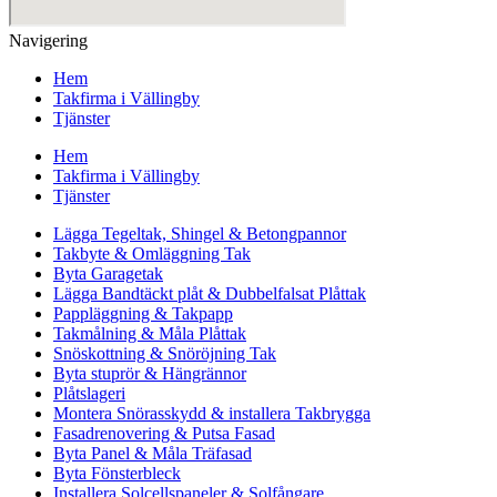
Navigering
Hem
Takfirma i Vällingby
Tjänster
Hem
Takfirma i Vällingby
Tjänster
Lägga Tegeltak, Shingel & Betongpannor
Takbyte & Omläggning Tak
Byta Garagetak
Lägga Bandtäckt plåt & Dubbelfalsat Plåttak
Pappläggning & Takpapp
Takmålning & Måla Plåttak
Snöskottning & Snöröjning Tak
Byta stuprör & Hängrännor
Plåtslageri
Montera Snörasskydd & installera Takbrygga
Fasadrenovering & Putsa Fasad
Byta Panel & Måla Träfasad
Byta Fönsterbleck
Installera Solcellspaneler & Solfångare