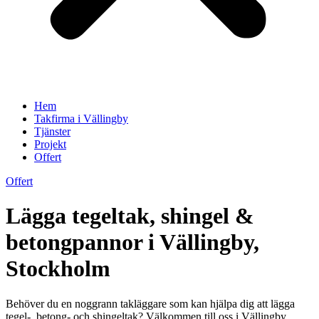
Hem
Takfirma i Vällingby
Tjänster
Projekt
Offert
Offert
Lägga tegeltak, shingel &
betongpannor i Vällingby,
Stockholm
Behöver du en noggrann takläggare som kan hjälpa dig att lägga
tegel-, betong- och shingeltak? Välkommen till oss i Vällingby,