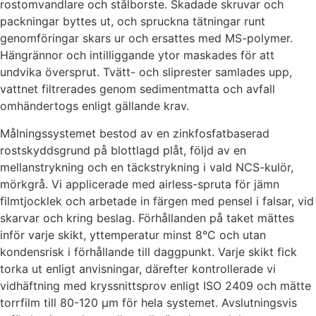
rostomvandlare och stålborste. Skadade skruvar och
packningar byttes ut, och spruckna tätningar runt
genomföringar skars ur och ersattes med MS-polymer.
Hängrännor och intilliggande ytor maskades för att
undvika översprut. Tvätt- och sliprester samlades upp,
vattnet filtrerades genom sedimentmatta och avfall
omhändertogs enligt gällande krav.
Målningssystemet bestod av en zinkfosfatbaserad
rostskyddsgrund på blottlagd plåt, följd av en
mellanstrykning och en täckstrykning i vald NCS-kulör,
mörkgrå. Vi applicerade med airless-spruta för jämn
filmtjocklek och arbetade in färgen med pensel i falsar, vid
skarvar och kring beslag. Förhållanden på taket mättes
inför varje skikt, yttemperatur minst 8°C och utan
kondensrisk i förhållande till daggpunkt. Varje skikt fick
torka ut enligt anvisningar, därefter kontrollerade vi
vidhäftning med kryssnittsprov enligt ISO 2409 och mätte
torrfilm till 80-120 µm för hela systemet. Avslutningsvis