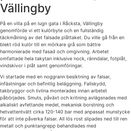
Vällingby
På en villa på en lugn gata i Råcksta, Vällingby
genomförde vi ett kulörbyte och en fullständig
täckmålning av det falsade plåttaket. Du ville gå från en
blekt röd kulör till en mörkare grå som bättre
harmonierade med fasad och omgivning. Arbetet
omfattade hela takytan inklusive nock, ränndalar, fotplåt,
vindskivor i plåt samt genomföringar.
Vi startade med en noggrann besiktning av falsar,
infästningar och befintlig beläggning. Fallskydd,
takbryggor och livlina monterades innan arbetet
påbörjades. Smuts, påväxt och kritning avlägsnades med
alkaliskt avfettande medel, mekanisk borstning och
hetvattentvätt cirka 120-140 bar med anpassat munstycke
för att inte påverka falsar. All lös rost slipades ned till ren
metall och punktangrepp behandlades med