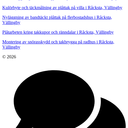
Kulörbyte och täckmålning av plåttak på villa i Råcksta, Vällingby
Nyläggning av bandtäckt plåttak på flerbostadshus i Råcksta,
Vällingby
Plåtarbeten kring takkupor och ränndalar i Råcksta, Vällingby
Montering av snörasskydd och takbrygga på radhus i Råcksta,
Vällingby
© 2026