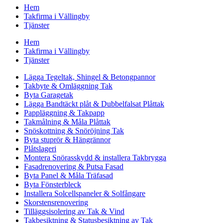
Hem
Takfirma i Vällingby
Tjänster
Hem
Takfirma i Vällingby
Tjänster
Lägga Tegeltak, Shingel & Betongpannor
Takbyte & Omläggning Tak
Byta Garagetak
Lägga Bandtäckt plåt & Dubbelfalsat Plåttak
Pappläggning & Takpapp
Takmålning & Måla Plåttak
Snöskottning & Snöröjning Tak
Byta stuprör & Hängrännor
Plåtslageri
Montera Snörasskydd & installera Takbrygga
Fasadrenovering & Putsa Fasad
Byta Panel & Måla Träfasad
Byta Fönsterbleck
Installera Solcellspaneler & Solfångare
Skorstensrenovering
Tilläggsisolering av Tak & Vind
Takbesiktning & Statusbesiktning av Tak