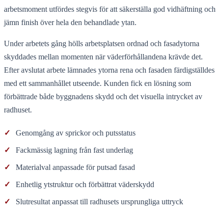
arbetsmoment utfördes stegvis för att säkerställa god vidhäftning och
jämn finish över hela den behandlade ytan.
Under arbetets gång hölls arbetsplatsen ordnad och fasadytorna
skyddades mellan momenten när väderförhållandena krävde det.
Efter avslutat arbete lämnades ytorna rena och fasaden färdigställdes
med ett sammanhållet utseende. Kunden fick en lösning som
förbättrade både byggnadens skydd och det visuella intrycket av
radhuset.
✓
Genomgång av sprickor och putsstatus
✓
Fackmässig lagning från fast underlag
✓
Materialval anpassade för putsad fasad
✓
Enhetlig ytstruktur och förbättrat väderskydd
✓
Slutresultat anpassat till radhusets ursprungliga uttryck