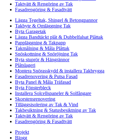
Taktvätt & Rengöring av Tak
Fasadrengöring & Fasadtvätt
Lägga Tegeltak, Shingel & Betongpannor
Takbyte & Omläggning Tak
Byta Garagetak
Lägga Bandtäckt plåt & Dubbelfalsat Plåttak
Pappläggning & Takpapp
Takmålning & Måla Plåttak
Snöskottning & Snöröjning Tak
Byta stuprör & Hängrännor
Plåtslageri
Montera Snörasskydd & installera Takbrygga
Fasadrenovering & Putsa Fasad
Byta Panel & Måla Träfasad
Byta Fönsterbleck
Installera Solcellspaneler & Solfångare
Skorstensrenovering
Tilläggsisolering av Tak & Vind
Takbesiktning & Statusbesiktning av Tak
Taktvätt & Rengöring av Tak
Fasadrengöring & Fasadtvätt
Projekt
Blogg