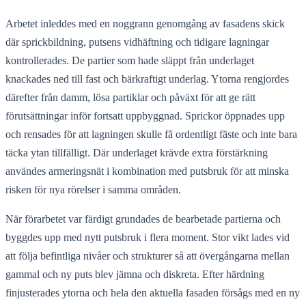
Arbetet inleddes med en noggrann genomgång av fasadens skick
där sprickbildning, putsens vidhäftning och tidigare lagningar
kontrollerades. De partier som hade släppt från underlaget
knackades ned till fast och bärkraftigt underlag. Ytorna rengjordes
därefter från damm, lösa partiklar och påväxt för att ge rätt
förutsättningar inför fortsatt uppbyggnad. Sprickor öppnades upp
och rensades för att lagningen skulle få ordentligt fäste och inte bara
täcka ytan tillfälligt. Där underlaget krävde extra förstärkning
användes armeringsnät i kombination med putsbruk för att minska
risken för nya rörelser i samma områden.
När förarbetet var färdigt grundades de bearbetade partierna och
byggdes upp med nytt putsbruk i flera moment. Stor vikt lades vid
att följa befintliga nivåer och strukturer så att övergångarna mellan
gammal och ny puts blev jämna och diskreta. Efter härdning
finjusterades ytorna och hela den aktuella fasaden försågs med en ny