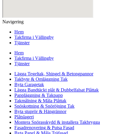
Navigering
Hem
Takfirma i Vällingby
Tjänster
Hem
Takfirma i Vällingby
Tjänster
Lägga Tegeltak, Shingel & Betongpannor
Takbyte & Omläggning Tak
Byta Garagetak
Lägga Bandtäckt plåt & Dubbelfalsat Plåttak
Pappläggning & Takpapp
Takmålning & Måla Plåttak
Snöskottning & Snöröjning Tak
Byta stuprör & Hängrännor
Plåtslageri
Montera Snörasskydd & installera Takbrygga
Fasadrenovering & Putsa Fasad
Byta Panel & Måla Träfasad