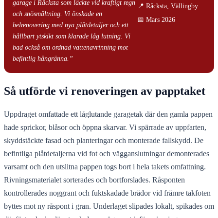
garage i Råcksta som läckte vid kraftigt regn
📍 Råcksta, Vällingby
och snösmältning. Vi önskade en
📅 Mars 2026
helrenovering med nya plåtdetaljer och ett
hållbart ytskikt som klarade låg lutning. Vi
bad också om ordnad vattenavrinning mot
befintlig hängränna.”
Så utförde vi renoveringen av papptaket
Uppdraget omfattade ett låglutande garagetak där den gamla pappen
hade sprickor, blåsor och öppna skarvar. Vi spärrade av uppfarten,
skyddstäckte fasad och planteringar och monterade fallskydd. De
befintliga plåtdetaljerna vid fot och vägganslutningar demonterades
varsamt och den utslitna pappen togs bort i hela takets omfattning.
Rivningsmaterialet sorterades och bortforslades. Råsponten
kontrollerades noggrant och fuktskadade brädor vid främre takfoten
byttes mot ny råspont i gran. Underlaget slipades lokalt, spikades om