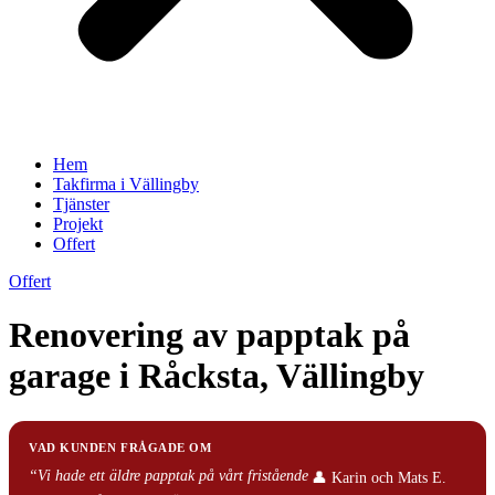
Hem
Takfirma i Vällingby
Tjänster
Projekt
Offert
Offert
Renovering av papptak på
garage i Råcksta, Vällingby
VAD KUNDEN FRÅGADE OM
“Vi hade ett äldre papptak på vårt fristående
👤 Karin och Mats E.