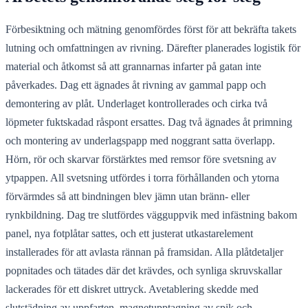
Förbesiktning och mätning genomfördes först för att bekräfta takets
lutning och omfattningen av rivning. Därefter planerades logistik för
material och åtkomst så att grannarnas infarter på gatan inte
påverkades. Dag ett ägnades åt rivning av gammal papp och
demontering av plåt. Underlaget kontrollerades och cirka två
löpmeter fuktskadad råspont ersattes. Dag två ägnades åt primning
och montering av underlagspapp med noggrant satta överlapp.
Hörn, rör och skarvar förstärktes med remsor före svetsning av
ytpappen. All svetsning utfördes i torra förhållanden och ytorna
förvärmdes så att bindningen blev jämn utan bränn- eller
rynkbildning. Dag tre slutfördes vägguppvik med infästning bakom
panel, nya fotplåtar sattes, och ett justerat utkastarelement
installerades för att avlasta rännan på framsidan. Alla plåtdetaljer
popnitades och tätades där det krävdes, och synliga skruvskallar
lackerades för ett diskret uttryck. Avetablering skedde med
slutstädning av uppfarten, magnetupptagning av spik och