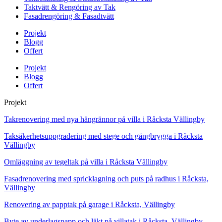
Taktvätt & Rengöring av Tak
Fasadrengöring & Fasadtvätt
Projekt
Blogg
Offert
Projekt
Blogg
Offert
Projekt
Takrenovering med nya hängrännor på villa i Råcksta Vällingby
Taksäkerhetsuppgradering med stege och gångbrygga i Råcksta
Vällingby
Omläggning av tegeltak på villa i Råcksta Vällingby
Fasadrenovering med spricklagning och puts på radhus i Råcksta,
Vällingby
Renovering av papptak på garage i Råcksta, Vällingby
Byte av underlagspapp och läkt på villatak i Råcksta, Vällingby