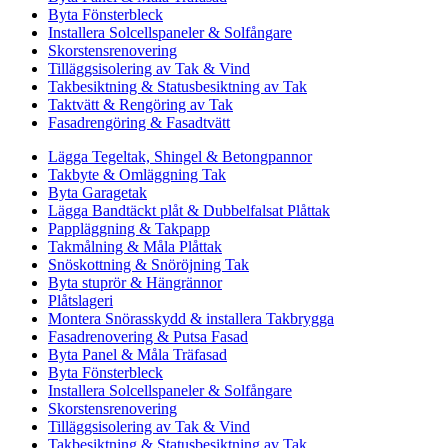
Byta Fönsterbleck
Installera Solcellspaneler & Solfångare
Skorstensrenovering
Tilläggsisolering av Tak & Vind
Takbesiktning & Statusbesiktning av Tak
Taktvätt & Rengöring av Tak
Fasadrengöring & Fasadtvätt
Lägga Tegeltak, Shingel & Betongpannor
Takbyte & Omläggning Tak
Byta Garagetak
Lägga Bandtäckt plåt & Dubbelfalsat Plåttak
Pappläggning & Takpapp
Takmålning & Måla Plåttak
Snöskottning & Snöröjning Tak
Byta stuprör & Hängrännor
Plåtslageri
Montera Snörasskydd & installera Takbrygga
Fasadrenovering & Putsa Fasad
Byta Panel & Måla Träfasad
Byta Fönsterbleck
Installera Solcellspaneler & Solfångare
Skorstensrenovering
Tilläggsisolering av Tak & Vind
Takbesiktning & Statusbesiktning av Tak