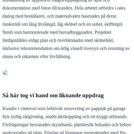
dokumentation med foton till kunden. Hela arbetet utfördes i nära
dialog med beställaren, och materialvalen baserades på deras
önskemål om lång livslängd, låg skötsel och en sober, skiffergrå
finish som harmonierade med huvudbyggnaden. Projektet
färdigställdes enligt plan och överlämnades med skötselråd,
inklusive rekommendation om årlig visuell översyn och rensning av
ränna och utkastare efter lövfällning.
Så här tog vi hand om liknande uppdrag
Kunder i västerort som behövde renovering av papptak på garage
fick tydlig rådgivning, snabb återkoppling och ett tryggt utförande.
Förfrågningar besvarades skyndsamt, platsbesök bokades och behov
analyserades på plats. Förslag på lösningar presenterades med för-