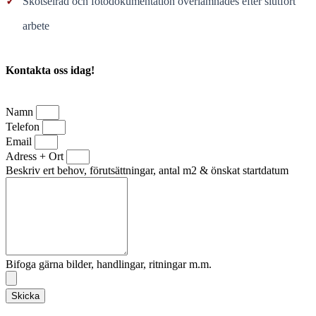
✓
Skötselråd och fotodokumentation överlämnades efter slutfört
arbete
Kontakta oss idag!
Namn
Telefon
Email
Adress + Ort
Beskriv ert behov, förutsättningar, antal m2 & önskat startdatum
Bifoga gärna bilder, handlingar, ritningar m.m.
Skicka