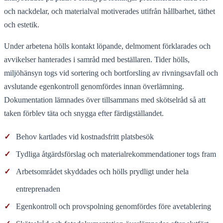
och nackdelar, och materialval motiverades utifrån hållbarhet, täthet
och estetik.
Under arbetena hölls kontakt löpande, delmoment förklarades och
avvikelser hanterades i samråd med beställaren. Tider hölls,
miljöhänsyn togs vid sortering och bortforsling av rivningsavfall och
avslutande egenkontroll genomfördes innan överlämning.
Dokumentation lämnades över tillsammans med skötselråd så att
taken förblev täta och snygga efter färdigställandet.
✓
Behov kartlades vid kostnadsfritt platsbesök
✓
Tydliga åtgärdsförslag och materialrekommendationer togs fram
✓
Arbetsområdet skyddades och hölls prydligt under hela
entreprenaden
✓
Egenkontroll och provspolning genomfördes före avetablering