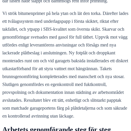
där fästen hade släppt och dammsögs rent inför primning.
Vi strök bitumenprimer på hela ytan och lät den torka. Därefter lades
ett tvålagssystem med underlagspapp i första skiktet, riktat efter
takfallet, och ytpapp i SBS-kvalitet som översta skikt. Skarvar och
genomföringar svetsades med gasol för full täthet. Uppvik mot vägg
utfördes enligt leverantörens anvisningar och försågs med nya
lackerade plåtbeslag i anslutningen. Ny fotplåt och droppkant
monterades runt om och vid garagets baksida installerades ett diskret
utkastarförband för att styra vattnet mot hängrännan. Takets
brunnsgenomföring kompletterades med manschett och nya stosar.
Slutligen genomfördes en egenkontroll med fuktkontroll,
provspolning och dokumentation innan städning av arbetsområdet
avslutades. Resultatet blev ett tätt, enhetligt och slitstarkt papptak
som matchade garageportens färg på plåtdetaljerna och som säkrade
en kontrollerad avrinning utan läckage.
Arbetets genomförande steg för steg