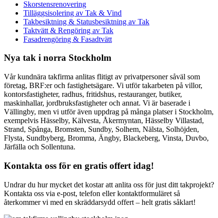
Skorstensrenovering
Tilläggsisolering av Tak & Vind
Takbesiktning & Statusbesiktning av Tak
Taktvätt & Rengöring av Tak
Fasadrengöring & Fasadtvätt
Nya tak i norra Stockholm
Vår kundnära takfirma anlitas flitigt av privatpersoner såväl som
företag, BRF:er och fastighetsägare. Vi utför takarbeten på villor,
kontorsfastigheter, radhus, fritidshus, restauranger, butiker,
maskinhallar, jordbruksfastigheter och annat. Vi är baserade i
Vällingby, men vi utför även uppdrag på många platser i Stockholm,
exempelvis Hässelby, Kälvesta, Åkermyntan, Hässelby Villastad,
Strand, Spånga, Bromsten, Sundby, Solhem, Nälsta, Solhöjden,
Flysta, Sundbyberg, Bromma, Ängby, Blackeberg, Vinsta, Duvbo,
Järfälla och Sollentuna.
Kontakta oss för en gratis offert idag!
Undrar du hur mycket det kostar att anlita oss för just ditt takprojekt?
Kontakta oss via e-post, telefon eller kontaktformuläret så
återkommer vi med en skräddarsydd offert – helt gratis såklart!