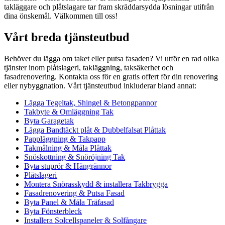
takläggare och plåtslagare tar fram skräddarsydda lösningar utifrån
dina önskemål. Välkommen till oss!
Vårt breda tjänsteutbud
Behöver du lägga om taket eller putsa fasaden? Vi utför en rad olika
tjänster inom plåtslageri, takläggning, taksäkerhet och
fasadrenovering. Kontakta oss för en gratis offert för din renovering
eller nybyggnation. Vårt tjänsteutbud inkluderar bland annat:
Lägga Tegeltak, Shingel & Betongpannor
Takbyte & Omläggning Tak
Byta Garagetak
Lägga Bandtäckt plåt & Dubbelfalsat Plåttak
Pappläggning & Takpapp
Takmålning & Måla Plåttak
Snöskottning & Snöröjning Tak
Byta stuprör & Hängrännor
Plåtslageri
Montera Snörasskydd & installera Takbrygga
Fasadrenovering & Putsa Fasad
Byta Panel & Måla Träfasad
Byta Fönsterbleck
Installera Solcellspaneler & Solfångare