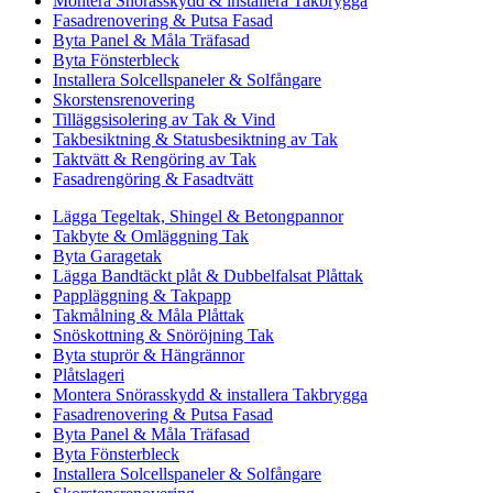
Montera Snörasskydd & installera Takbrygga
Fasadrenovering & Putsa Fasad
Byta Panel & Måla Träfasad
Byta Fönsterbleck
Installera Solcellspaneler & Solfångare
Skorstensrenovering
Tilläggsisolering av Tak & Vind
Takbesiktning & Statusbesiktning av Tak
Taktvätt & Rengöring av Tak
Fasadrengöring & Fasadtvätt
Lägga Tegeltak, Shingel & Betongpannor
Takbyte & Omläggning Tak
Byta Garagetak
Lägga Bandtäckt plåt & Dubbelfalsat Plåttak
Pappläggning & Takpapp
Takmålning & Måla Plåttak
Snöskottning & Snöröjning Tak
Byta stuprör & Hängrännor
Plåtslageri
Montera Snörasskydd & installera Takbrygga
Fasadrenovering & Putsa Fasad
Byta Panel & Måla Träfasad
Byta Fönsterbleck
Installera Solcellspaneler & Solfångare