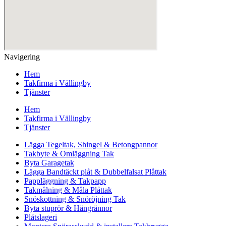
Navigering
Hem
Takfirma i Vällingby
Tjänster
Hem
Takfirma i Vällingby
Tjänster
Lägga Tegeltak, Shingel & Betongpannor
Takbyte & Omläggning Tak
Byta Garagetak
Lägga Bandtäckt plåt & Dubbelfalsat Plåttak
Pappläggning & Takpapp
Takmålning & Måla Plåttak
Snöskottning & Snöröjning Tak
Byta stuprör & Hängrännor
Plåtslageri