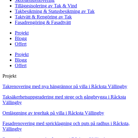
Skorstensrenovering
Tilläggsisolering av Tak & Vind
Takbesiktning & Statusbesiktning av Tak
Taktvätt & Rengöring av Tak
Fasadrengöring & Fasadtvätt
Projekt
Blogg
Offert
Projekt
Blogg
Offert
Projekt
Takrenovering med nya hängrännor på villa i Råcksta Vällingby
Taksäkerhetsuppgradering med stege och gångbrygga i Råcksta
Vällingby
Omläggning av tegeltak på villa i Råcksta Vällingby
Fasadrenovering med spricklagning och puts på radhus i Råcksta,
Vällingby