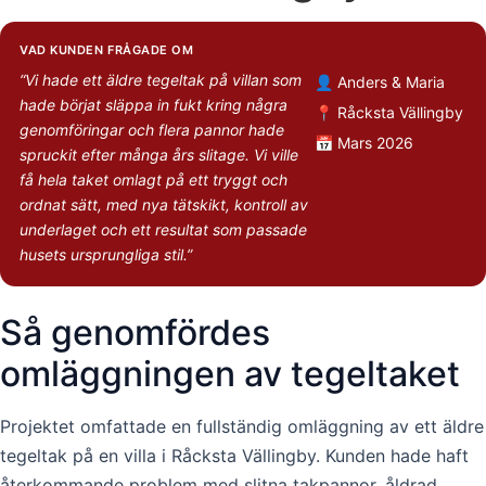
VAD KUNDEN FRÅGADE OM
“Vi hade ett äldre tegeltak på villan som
👤 Anders & Maria
hade börjat släppa in fukt kring några
📍 Råcksta Vällingby
genomföringar och flera pannor hade
📅 Mars 2026
spruckit efter många års slitage. Vi ville
få hela taket omlagt på ett tryggt och
ordnat sätt, med nya tätskikt, kontroll av
underlaget och ett resultat som passade
husets ursprungliga stil.”
Så genomfördes
omläggningen av tegeltaket
Projektet omfattade en fullständig omläggning av ett äldre
tegeltak på en villa i Råcksta Vällingby. Kunden hade haft
återkommande problem med slitna takpannor, åldrad