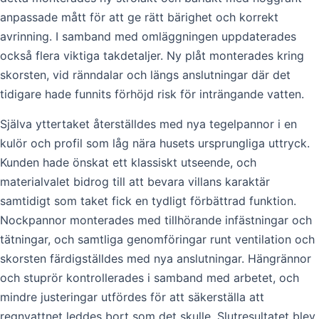
anpassade mått för att ge rätt bärighet och korrekt
avrinning. I samband med omläggningen uppdaterades
också flera viktiga takdetaljer. Ny plåt monterades kring
skorsten, vid ränndalar och längs anslutningar där det
tidigare hade funnits förhöjd risk för inträngande vatten.
Själva yttertaket återställdes med nya tegelpannor i en
kulör och profil som låg nära husets ursprungliga uttryck.
Kunden hade önskat ett klassiskt utseende, och
materialvalet bidrog till att bevara villans karaktär
samtidigt som taket fick en tydligt förbättrad funktion.
Nockpannor monterades med tillhörande infästningar och
tätningar, och samtliga genomföringar runt ventilation och
skorsten färdigställdes med nya anslutningar. Hängrännor
och stuprör kontrollerades i samband med arbetet, och
mindre justeringar utfördes för att säkerställa att
regnvattnet leddes bort som det skulle. Slutresultatet blev