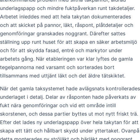
underlagspapp och mindre fuktpåverkan runt takdetaljer.
Arbetet inleddes med att hela takytan dokumenterades
och att skicket på pannor, läkt, råspont, plåtdetaljer och
genomföringar granskades noggrant. Därefter sattes
ställning upp runt huset för att skapa en säker arbetsmiljö
och för att skydda fasad, entré och markytor under
arbetets gång. När etableringen var klar lyftes de gamla
tegelpannorna ned varsamt och sorterades bort
tillsammans med uttjänt läkt och det äldre tätskiktet.
När det gamla taksystemet hade avlägsnats kontrollerades
underlaget i detalj. Delar av råsponten hade påverkats av
fukt nära genomföringar och vid ett område intill
skorstenen, och dessa partier byttes ut mot nytt friskt trä.
Efter det lades ny underlagspapp över hela takytan för att
skapa ett tätt och hållbart skydd under yttertaket. Ovanpå
detta monterades ny ströläkt och bärläkt med noggrant