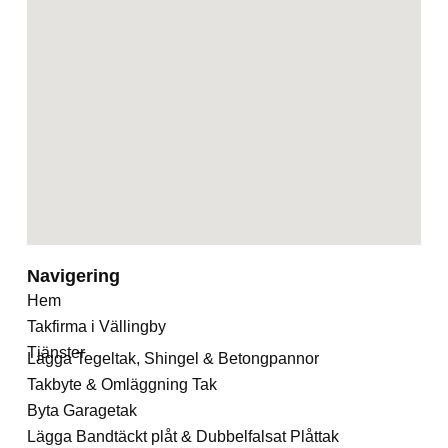
Navigering
Hem
Takfirma i Vällingby
Tjänster
Lägga Tegeltak, Shingel & Betongpannor
Takbyte & Omläggning Tak
Byta Garagetak
Lägga Bandtäckt plåt & Dubbelfalsat Plåttak