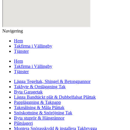
Navigering
Hem
Takfirma i Vällingby
Tjänster
Hem
Takfirma i Vällingby
Tjänster
Lägga Tegeltak, Shingel & Betongpannor
Takbyte & Omläggning Tak
Byta Garagetak
Lägga Bandtäckt plåt & Dubbelfalsat Plåttak
Pappläggning & Takpapp
Takmålning & Måla Plåttak
Snöskottning & Snöröjning Tak
Byta stuprör & Hängrännor
Plåtslageri
Montera Snörasskydd & installera Takbrygga