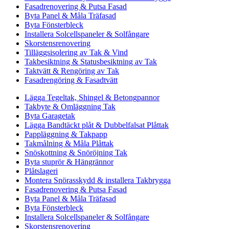
Fasadrenovering & Putsa Fasad
Byta Panel & Måla Träfasad
Byta Fönsterbleck
Installera Solcellspaneler & Solfångare
Skorstensrenovering
Tilläggsisolering av Tak & Vind
Takbesiktning & Statusbesiktning av Tak
Taktvätt & Rengöring av Tak
Fasadrengöring & Fasadtvätt
Lägga Tegeltak, Shingel & Betongpannor
Takbyte & Omläggning Tak
Byta Garagetak
Lägga Bandtäckt plåt & Dubbelfalsat Plåttak
Pappläggning & Takpapp
Takmålning & Måla Plåttak
Snöskottning & Snöröjning Tak
Byta stuprör & Hängrännor
Plåtslageri
Montera Snörasskydd & installera Takbrygga
Fasadrenovering & Putsa Fasad
Byta Panel & Måla Träfasad
Byta Fönsterbleck
Installera Solcellspaneler & Solfångare
Skorstensrenovering