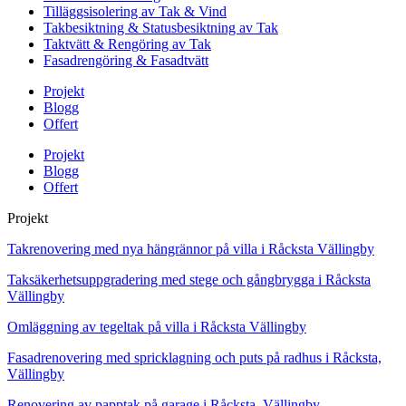
Tilläggsisolering av Tak & Vind
Takbesiktning & Statusbesiktning av Tak
Taktvätt & Rengöring av Tak
Fasadrengöring & Fasadtvätt
Projekt
Blogg
Offert
Projekt
Blogg
Offert
Projekt
Takrenovering med nya hängrännor på villa i Råcksta Vällingby
Taksäkerhetsuppgradering med stege och gångbrygga i Råcksta
Vällingby
Omläggning av tegeltak på villa i Råcksta Vällingby
Fasadrenovering med spricklagning och puts på radhus i Råcksta,
Vällingby
Renovering av papptak på garage i Råcksta, Vällingby