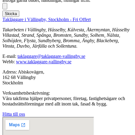
Bifoga gärna bilder, handlingar, ritningar m.m.
Skicka
Takläggare i Vällingby, Stockholm - Fri Offert
Takarbeten i Vällingby, Hässelby, Kälvesta, Åkermyntan, Hässelby
Villastad, Strand, Spånga, Bromsten, Sundby, Solhem, Nälsta,
Solhöjden, Flysta, Sundbyberg, Bromma, Ängby, Blackeberg,
Vinsta, Duvbo, Järfälla och Sollentuna.
E-mail:
taklaggare@taklaggare-vallingby.se
Webb:
www.taklaggare-vallingby.se
Adress: Abiskovägen,
162 68 Vällingby
Stockholm
Verksamhetsbeskrivning:
Våra takfirma hjälper privatpersoner, företag, fastighetsägare och
bostadsrättsföreningar med allt inom tak, fasad & bygg.
Hitta till oss