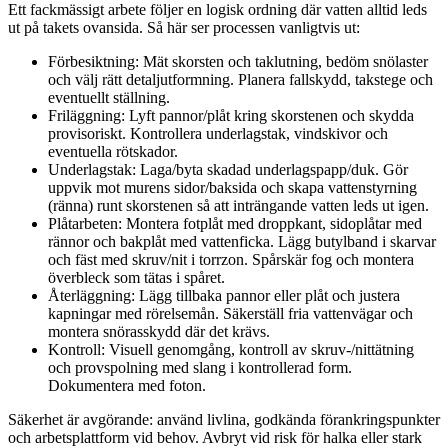
Ett fackmässigt arbete följer en logisk ordning där vatten alltid leds
ut på takets ovansida. Så här ser processen vanligtvis ut:
Förbesiktning: Mät skorsten och taklutning, bedöm snölaster
och välj rätt detaljutformning. Planera fallskydd, takstege och
eventuellt ställning.
Friläggning: Lyft pannor/plåt kring skorstenen och skydda
provisoriskt. Kontrollera underlagstak, vindskivor och
eventuella rötskador.
Underlagstak: Laga/byta skadad underlagspapp/duk. Gör
uppvik mot murens sidor/baksida och skapa vattenstyrning
(ränna) runt skorstenen så att inträngande vatten leds ut igen.
Plåtarbeten: Montera fotplåt med droppkant, sidoplåtar med
rännor och bakplåt med vattenficka. Lägg butylband i skarvar
och fäst med skruv/nit i torrzon. Spårskär fog och montera
överbleck som tätas i spåret.
Återläggning: Lägg tillbaka pannor eller plåt och justera
kapningar med rörelsemån. Säkerställ fria vattenvägar och
montera snörasskydd där det krävs.
Kontroll: Visuell genomgång, kontroll av skruv-/nittätning
och provspolning med slang i kontrollerad form.
Dokumentera med foton.
Säkerhet är avgörande: använd livlina, godkända förankringspunkter
och arbetsplattform vid behov. Avbryt vid risk för halka eller stark