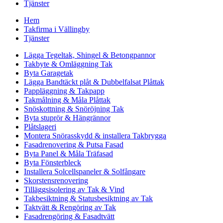
Tjänster
Hem
Takfirma i Vällingby
Tjänster
Lägga Tegeltak, Shingel & Betongpannor
Takbyte & Omläggning Tak
Byta Garagetak
Lägga Bandtäckt plåt & Dubbelfalsat Plåttak
Pappläggning & Takpapp
Takmålning & Måla Plåttak
Snöskottning & Snöröjning Tak
Byta stuprör & Hängrännor
Plåtslageri
Montera Snörasskydd & installera Takbrygga
Fasadrenovering & Putsa Fasad
Byta Panel & Måla Träfasad
Byta Fönsterbleck
Installera Solcellspaneler & Solfångare
Skorstensrenovering
Tilläggsisolering av Tak & Vind
Takbesiktning & Statusbesiktning av Tak
Taktvätt & Rengöring av Tak
Fasadrengöring & Fasadtvätt