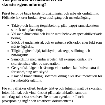
skorstensgenomföring?
Priset beror på både takets förutsättningar och arbetets omfattning.
Följande faktorer brukar styra tidsåtgång och materialåtgång:
Taktyp och lutning (tegel/betong, plåt, papp) samt skorstens
storlek och placering.
Val av plåtmaterial och kulör samt behov av specialtillverkade
beslag.
Skick på underlagstak och eventuella rötskador eller fukt som
måste åtgärdas.
Tillgänglighet: höjd, fallskydd, takstege, ställning och
lyft/logistik.
Samordning med andra arbeten, till exempel omtak, ny
skorstenshuv eller putsreparation.
Geografiskt läge och säsong; vinterarbete kan kräva extra tid
för snöröjning och skydd.
Krav på brandtätning, sotarbesiktning eller dokumentation för
fastighetsförvaltning.
För en träffsäker offert: beskriv taktyp och lutning, mått på skorsten,
foton från tak och vind, önskat plåtmaterial/kulör samt om
underlagstaket ska ses över. Be om att egenkontroll och
provspolning ingår och att arbetet dokumenteras.