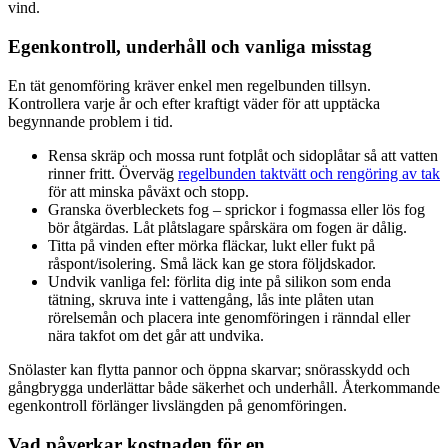
vind.
Egenkontroll, underhåll och vanliga misstag
En tät genomföring kräver enkel men regelbunden tillsyn.
Kontrollera varje år och efter kraftigt väder för att upptäcka
begynnande problem i tid.
Rensa skräp och mossa runt fotplåt och sidoplåtar så att vatten
rinner fritt. Överväg
regelbunden taktvätt och rengöring av tak
för att minska påväxt och stopp.
Granska överbleckets fog – sprickor i fogmassa eller lös fog
bör åtgärdas. Låt plåtslagare spårskära om fogen är dålig.
Titta på vinden efter mörka fläckar, lukt eller fukt på
råspont/isolering. Små läck kan ge stora följdskador.
Undvik vanliga fel: förlita dig inte på silikon som enda
tätning, skruva inte i vattengång, lås inte plåten utan
rörelsemån och placera inte genomföringen i ränndal eller
nära takfot om det går att undvika.
Snölaster kan flytta pannor och öppna skarvar; snörasskydd och
gångbrygga underlättar både säkerhet och underhåll. Återkommande
egenkontroll förlänger livslängden på genomföringen.
Vad påverkar kostnaden för en