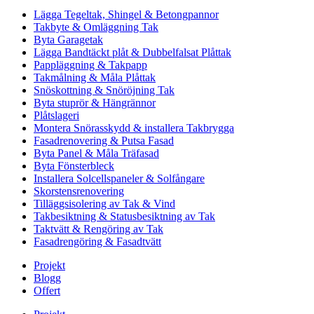
Lägga Tegeltak, Shingel & Betongpannor
Takbyte & Omläggning Tak
Byta Garagetak
Lägga Bandtäckt plåt & Dubbelfalsat Plåttak
Pappläggning & Takpapp
Takmålning & Måla Plåttak
Snöskottning & Snöröjning Tak
Byta stuprör & Hängrännor
Plåtslageri
Montera Snörasskydd & installera Takbrygga
Fasadrenovering & Putsa Fasad
Byta Panel & Måla Träfasad
Byta Fönsterbleck
Installera Solcellspaneler & Solfångare
Skorstensrenovering
Tilläggsisolering av Tak & Vind
Takbesiktning & Statusbesiktning av Tak
Taktvätt & Rengöring av Tak
Fasadrengöring & Fasadtvätt
Projekt
Blogg
Offert