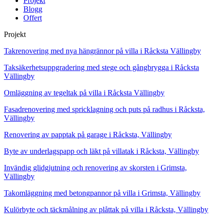
Projekt
Blogg
Offert
Projekt
Takrenovering med nya hängrännor på villa i Råcksta Vällingby
Taksäkerhetsuppgradering med stege och gångbrygga i Råcksta
Vällingby
Omläggning av tegeltak på villa i Råcksta Vällingby
Fasadrenovering med spricklagning och puts på radhus i Råcksta,
Vällingby
Renovering av papptak på garage i Råcksta, Vällingby
Byte av underlagspapp och läkt på villatak i Råcksta, Vällingby
Invändig glidgjutning och renovering av skorsten i Grimsta,
Vällingby
Takomläggning med betongpannor på villa i Grimsta, Vällingby
Kulörbyte och täckmålning av plåttak på villa i Råcksta, Vällingby