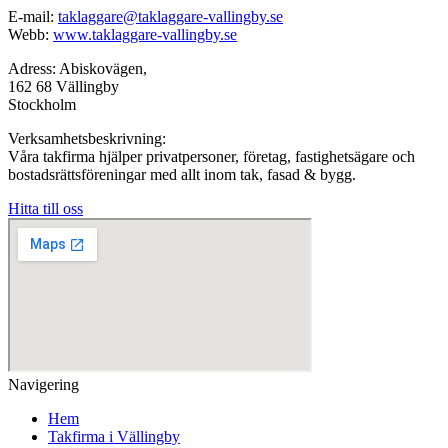
E-mail:
taklaggare@taklaggare-vallingby.se
Webb:
www.taklaggare-vallingby.se
Adress: Abiskovägen,
162 68 Vällingby
Stockholm
Verksamhetsbeskrivning:
Våra takfirma hjälper privatpersoner, företag, fastighetsägare och
bostadsrättsföreningar med allt inom tak, fasad & bygg.
Hitta till oss
Navigering
Hem
Takfirma i Vällingby