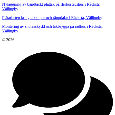
Nyläggning av bandtäckt plåttak på flerbostadshus i Råcksta,
Vällingby
Plåtarbeten kring takkupor och ränndalar i Råcksta, Vällingby
Montering av snörasskydd och takbrygga på radhus i Råcksta,
Vällingby
© 2026