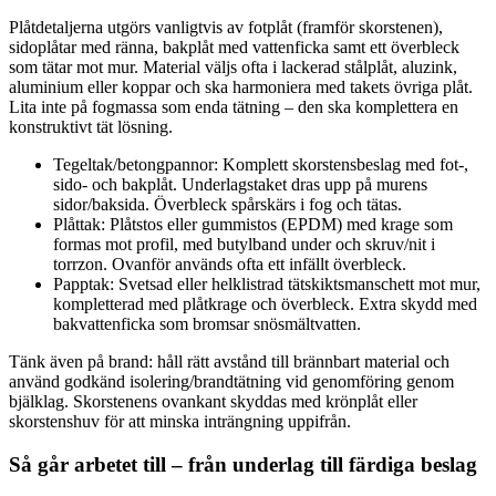
Plåtdetaljerna utgörs vanligtvis av fotplåt (framför skorstenen),
sidoplåtar med ränna, bakplåt med vattenficka samt ett överbleck
som tätar mot mur. Material väljs ofta i lackerad stålplåt, aluzink,
aluminium eller koppar och ska harmoniera med takets övriga plåt.
Lita inte på fogmassa som enda tätning – den ska komplettera en
konstruktivt tät lösning.
Tegeltak/betongpannor: Komplett skorstensbeslag med fot-,
sido- och bakplåt. Underlagstaket dras upp på murens
sidor/baksida. Överbleck spårskärs i fog och tätas.
Plåttak: Plåtstos eller gummistos (EPDM) med krage som
formas mot profil, med butylband under och skruv/nit i
torrzon. Ovanför används ofta ett infällt överbleck.
Papptak: Svetsad eller helklistrad tätskiktsmanschett mot mur,
kompletterad med plåtkrage och överbleck. Extra skydd med
bakvattenficka som bromsar snösmältvatten.
Tänk även på brand: håll rätt avstånd till brännbart material och
använd godkänd isolering/brandtätning vid genomföring genom
bjälklag. Skorstenens ovankant skyddas med krönplåt eller
skorstenshuv för att minska inträngning uppifrån.
Så går arbetet till – från underlag till färdiga beslag