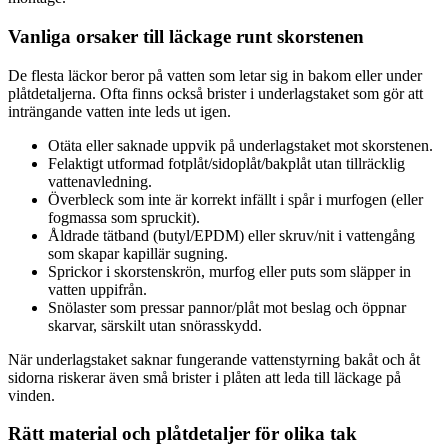
Vanliga orsaker till läckage runt skorstenen
De flesta läckor beror på vatten som letar sig in bakom eller under
plåtdetaljerna. Ofta finns också brister i underlagstaket som gör att
inträngande vatten inte leds ut igen.
Otäta eller saknade uppvik på underlagstaket mot skorstenen.
Felaktigt utformad fotplåt/sidoplåt/bakplåt utan tillräcklig
vattenavledning.
Överbleck som inte är korrekt infällt i spår i murfogen (eller
fogmassa som spruckit).
Åldrade tätband (butyl/EPDM) eller skruv/nit i vattengång
som skapar kapillär sugning.
Sprickor i skorstenskrön, murfog eller puts som släpper in
vatten uppifrån.
Snölaster som pressar pannor/plåt mot beslag och öppnar
skarvar, särskilt utan snörasskydd.
När underlagstaket saknar fungerande vattenstyrning bakåt och åt
sidorna riskerar även små brister i plåten att leda till läckage på
vinden.
Rätt material och plåtdetaljer för olika tak