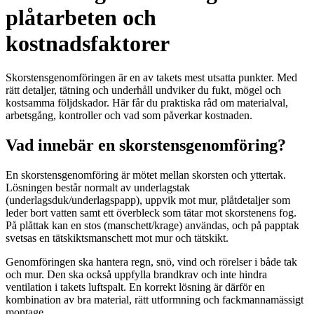
plåtarbeten och
kostnadsfaktorer
Skorstensgenomföringen är en av takets mest utsatta punkter. Med
rätt detaljer, tätning och underhåll undviker du fukt, mögel och
kostsamma följdskador. Här får du praktiska råd om materialval,
arbetsgång, kontroller och vad som påverkar kostnaden.
Vad innebär en skorstensgenomföring?
En skorstensgenomföring är mötet mellan skorsten och yttertak.
Lösningen består normalt av underlagstak
(underlagsduk/underlagspapp), uppvik mot mur, plåtdetaljer som
leder bort vatten samt ett överbleck som tätar mot skorstenens fog.
På plåttak kan en stos (manschett/krage) användas, och på papptak
svetsas en tätskiktsmanschett mot mur och tätskikt.
Genomföringen ska hantera regn, snö, vind och rörelser i både tak
och mur. Den ska också uppfylla brandkrav och inte hindra
ventilation i takets luftspalt. En korrekt lösning är därför en
kombination av bra material, rätt utformning och fackmannamässigt
montage.