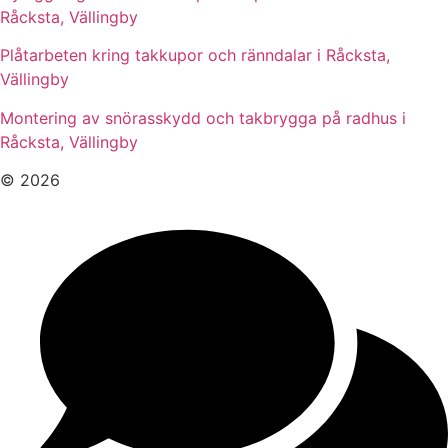
Råcksta, Vällingby
Plåtarbeten kring takkupor och ränndalar i Råcksta,
Vällingby
Montering av snörasskydd och takbrygga på radhus i
Råcksta, Vällingby
© 2026