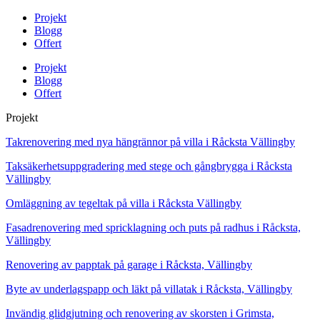
Projekt
Blogg
Offert
Projekt
Blogg
Offert
Projekt
Takrenovering med nya hängrännor på villa i Råcksta Vällingby
Taksäkerhetsuppgradering med stege och gångbrygga i Råcksta
Vällingby
Omläggning av tegeltak på villa i Råcksta Vällingby
Fasadrenovering med spricklagning och puts på radhus i Råcksta,
Vällingby
Renovering av papptak på garage i Råcksta, Vällingby
Byte av underlagspapp och läkt på villatak i Råcksta, Vällingby
Invändig glidgjutning och renovering av skorsten i Grimsta,