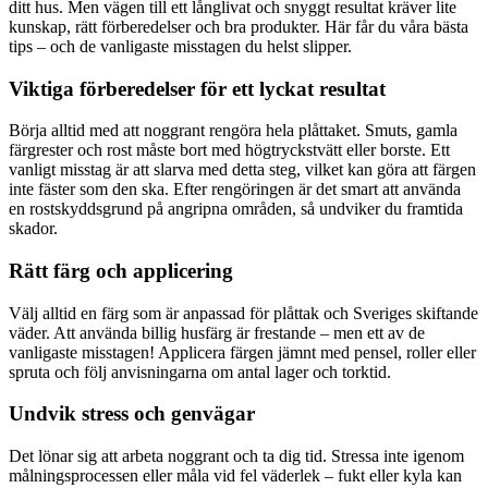
ditt hus. Men vägen till ett långlivat och snyggt resultat kräver lite
kunskap, rätt förberedelser och bra produkter. Här får du våra bästa
tips – och de vanligaste misstagen du helst slipper.
Viktiga förberedelser för ett lyckat resultat
Börja alltid med att noggrant rengöra hela plåttaket. Smuts, gamla
färgrester och rost måste bort med högtryckstvätt eller borste. Ett
vanligt misstag är att slarva med detta steg, vilket kan göra att färgen
inte fäster som den ska. Efter rengöringen är det smart att använda
en rostskyddsgrund på angripna områden, så undviker du framtida
skador.
Rätt färg och applicering
Välj alltid en färg som är anpassad för plåttak och Sveriges skiftande
väder. Att använda billig husfärg är frestande – men ett av de
vanligaste misstagen! Applicera färgen jämnt med pensel, roller eller
spruta och följ anvisningarna om antal lager och torktid.
Undvik stress och genvägar
Det lönar sig att arbeta noggrant och ta dig tid. Stressa inte igenom
målningsprocessen eller måla vid fel väderlek – fukt eller kyla kan