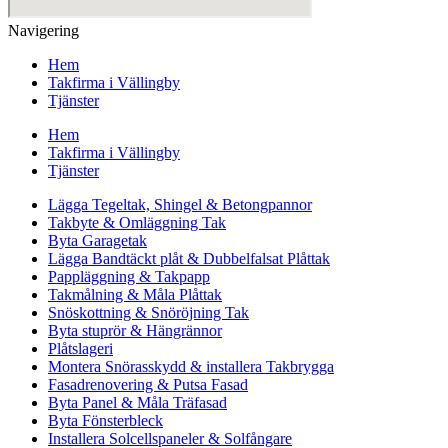
Navigering
Hem
Takfirma i Vällingby
Tjänster
Hem
Takfirma i Vällingby
Tjänster
Lägga Tegeltak, Shingel & Betongpannor
Takbyte & Omläggning Tak
Byta Garagetak
Lägga Bandtäckt plåt & Dubbelfalsat Plåttak
Pappläggning & Takpapp
Takmålning & Måla Plåttak
Snöskottning & Snöröjning Tak
Byta stuprör & Hängrännor
Plåtslageri
Montera Snörasskydd & installera Takbrygga
Fasadrenovering & Putsa Fasad
Byta Panel & Måla Träfasad
Byta Fönsterbleck
Installera Solcellspaneler & Solfångare