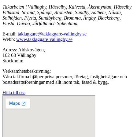
Takarbeten i Vällingby, Hässelby, Kälvesta, Åkermyntan, Hässelby
Villastad, Strand, Spånga, Bromsten, Sundby, Solhem, Nälsta,
Solhöjden, Flysta, Sundbyberg, Bromma, Ängby, Blackeberg,
Vinsta, Duvbo, Järfälla och Sollentuna.
E-mail:
taklaggare@taklaggare-vallingby.se
Webb:
www.taklaggare-vallingby.se
Adress: Abiskovägen,
162 68 Vällingby
Stockholm
Verksamhetsbeskrivning:
Våra takfirma hjälper privatpersoner, företag, fastighetsägare och
bostadsrättsföreningar med allt inom tak, fasad & bygg.
Hitta till oss