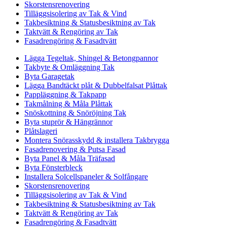
Skorstensrenovering
Tilläggsisolering av Tak & Vind
Takbesiktning & Statusbesiktning av Tak
Taktvätt & Rengöring av Tak
Fasadrengöring & Fasadtvätt
Lägga Tegeltak, Shingel & Betongpannor
Takbyte & Omläggning Tak
Byta Garagetak
Lägga Bandtäckt plåt & Dubbelfalsat Plåttak
Pappläggning & Takpapp
Takmålning & Måla Plåttak
Snöskottning & Snöröjning Tak
Byta stuprör & Hängrännor
Plåtslageri
Montera Snörasskydd & installera Takbrygga
Fasadrenovering & Putsa Fasad
Byta Panel & Måla Träfasad
Byta Fönsterbleck
Installera Solcellspaneler & Solfångare
Skorstensrenovering
Tilläggsisolering av Tak & Vind
Takbesiktning & Statusbesiktning av Tak
Taktvätt & Rengöring av Tak
Fasadrengöring & Fasadtvätt